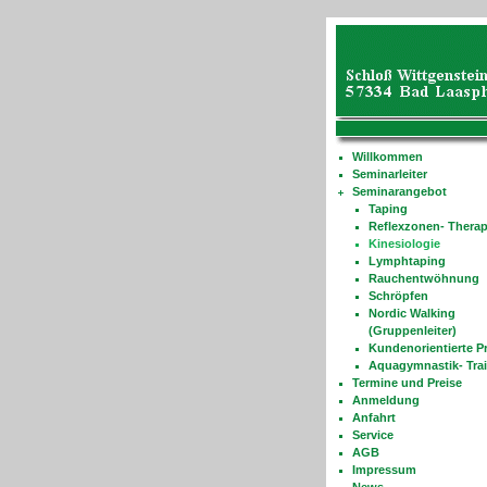
Willkommen
Seminarleiter
Seminarangebot
Taping
Reflexzonen- Therap
Kinesiologie
Lymphtaping
Rauchentwöhnung
Schröpfen
Nordic Walking
(Gruppenleiter)
Kundenorientierte Pr
Aquagymnastik- Trai
Termine und Preise
Anmeldung
Anfahrt
Service
AGB
Impressum