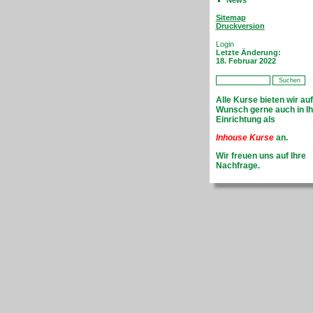
News
Sitemap
Druckversion
Login
Letzte Änderung:
18. Februar 2022
Alle Kurse bieten wir auf
Wunsch gerne auch in Ih
Einrichtung als
Inhouse Kurse
an.
Wir freuen uns auf Ihre
Nachfrage.