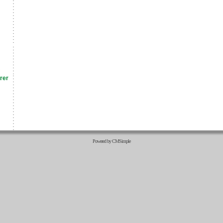
rer
Powered by CMSimple